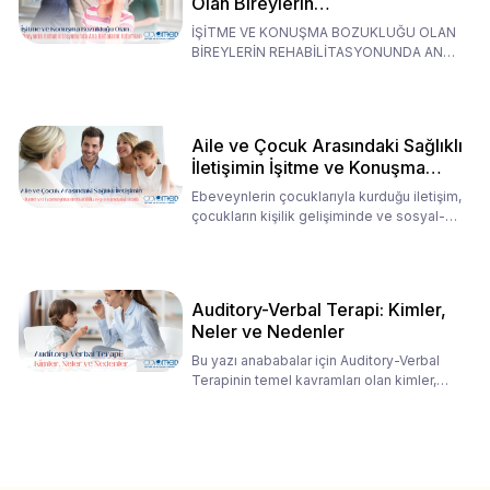
Olan Bireylerin
Rehabilitasyonunda Ana
İŞİTME VE KONUŞMA BOZUKLUĞU OLAN
Babaların Tutumları
BİREYLERİN REHABİLİTASYONUNDA ANA
BABALARIN TUTUMLARI EN BELİRLEYİC
Aile ve Çocuk Arasındaki Sağlıklı
İletişimin İşitme ve Konuşma
Rehabilitasyonundaki Rolü
Ebeveynlerin çocuklarıyla kurduğu iletişim,
çocukların kişilik gelişiminde ve sosyal-
duygusal süreç
Auditory-Verbal Terapi: Kimler,
Neler ve Nedenler
Bu yazı anababalar için Auditory-Verbal
Terapinin temel kavramları olan kimler,
neler ve nedenler üz