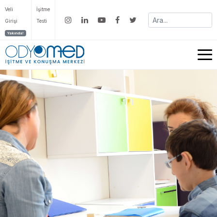
Veli
İşitme
Girişi
Testi
Yakında!