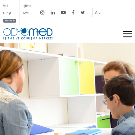
Veli
İşitme
Girişi
Testi
Yakında!