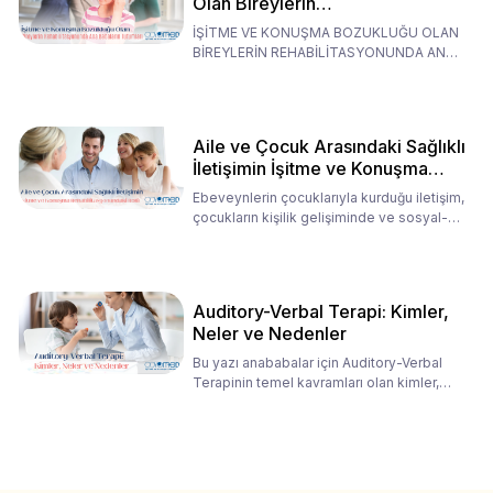
Olan Bireylerin
Rehabilitasyonunda Ana
İŞİTME VE KONUŞMA BOZUKLUĞU OLAN
Babaların Tutumları
BİREYLERİN REHABİLİTASYONUNDA ANA
BABALARIN TUTUMLARI EN BELİRLEYİC
Aile ve Çocuk Arasındaki Sağlıklı
İletişimin İşitme ve Konuşma
Rehabilitasyonundaki Rolü
Ebeveynlerin çocuklarıyla kurduğu iletişim,
çocukların kişilik gelişiminde ve sosyal-
duygusal süreç
Auditory-Verbal Terapi: Kimler,
Neler ve Nedenler
Bu yazı anababalar için Auditory-Verbal
Terapinin temel kavramları olan kimler,
neler ve nedenler üz