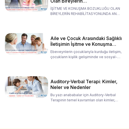
Olan Bireylerin
Rehabilitasyonunda Ana
İŞİTME VE KONUŞMA BOZUKLUĞU OLAN
Babaların Tutumları
BİREYLERİN REHABİLİTASYONUNDA ANA
BABALARIN TUTUMLARI EN BELİRLEYİC
Aile ve Çocuk Arasındaki Sağlıklı
İletişimin İşitme ve Konuşma
Rehabilitasyonundaki Rolü
Ebeveynlerin çocuklarıyla kurduğu iletişim,
çocukların kişilik gelişiminde ve sosyal-
duygusal süreç
Auditory-Verbal Terapi: Kimler,
Neler ve Nedenler
Bu yazı anababalar için Auditory-Verbal
Terapinin temel kavramları olan kimler,
neler ve nedenler üz