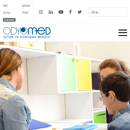
Veli
İşitme
Girişi
Testi
Yakında!