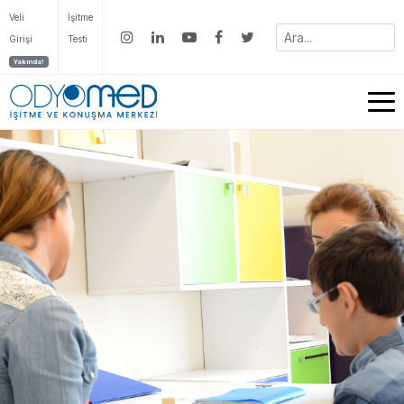
Veli
İşitme
Girişi
Testi
Yakında!