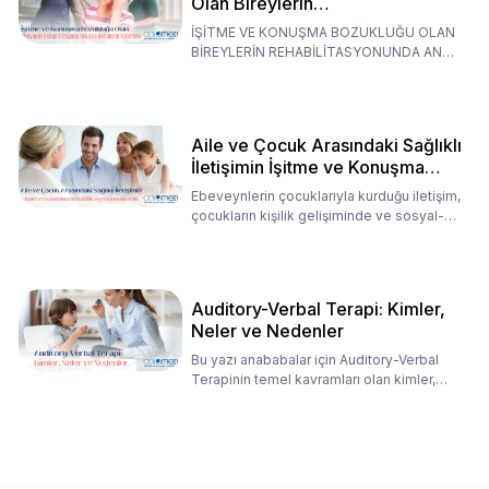
Olan Bireylerin
Rehabilitasyonunda Ana
İŞİTME VE KONUŞMA BOZUKLUĞU OLAN
Babaların Tutumları
BİREYLERİN REHABİLİTASYONUNDA ANA
BABALARIN TUTUMLARI EN BELİRLEYİC
Aile ve Çocuk Arasındaki Sağlıklı
İletişimin İşitme ve Konuşma
Rehabilitasyonundaki Rolü
Ebeveynlerin çocuklarıyla kurduğu iletişim,
çocukların kişilik gelişiminde ve sosyal-
duygusal süreç
Auditory-Verbal Terapi: Kimler,
Neler ve Nedenler
Bu yazı anababalar için Auditory-Verbal
Terapinin temel kavramları olan kimler,
neler ve nedenler üz