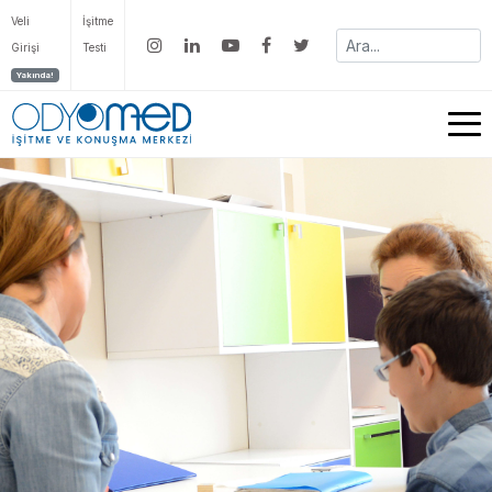
Veli
İşitme
Girişi
Testi
Yakında!