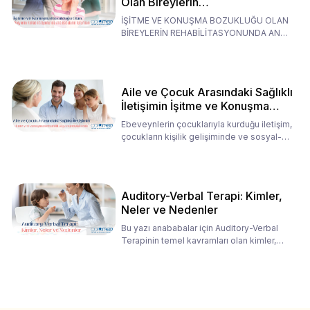
Olan Bireylerin
Rehabilitasyonunda Ana
İŞİTME VE KONUŞMA BOZUKLUĞU OLAN
Babaların Tutumları
BİREYLERİN REHABİLİTASYONUNDA ANA
BABALARIN TUTUMLARI EN BELİRLEYİC
Aile ve Çocuk Arasındaki Sağlıklı
İletişimin İşitme ve Konuşma
Rehabilitasyonundaki Rolü
Ebeveynlerin çocuklarıyla kurduğu iletişim,
çocukların kişilik gelişiminde ve sosyal-
duygusal süreç
Auditory-Verbal Terapi: Kimler,
Neler ve Nedenler
Bu yazı anababalar için Auditory-Verbal
Terapinin temel kavramları olan kimler,
neler ve nedenler üz