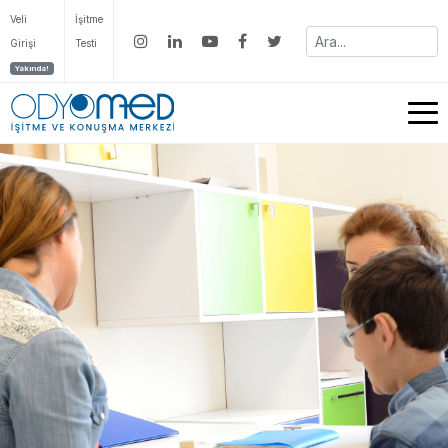
Veli
İşitme
Girişi
Testi
Yakında!