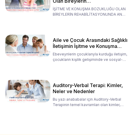
Olan Bireylerin
Rehabilitasyonunda Ana
İŞİTME VE KONUŞMA BOZUKLUĞU OLAN
Babaların Tutumları
BİREYLERİN REHABİLİTASYONUNDA ANA
BABALARIN TUTUMLARI EN BELİRLEYİC
Aile ve Çocuk Arasındaki Sağlıklı
İletişimin İşitme ve Konuşma
Rehabilitasyonundaki Rolü
Ebeveynlerin çocuklarıyla kurduğu iletişim,
çocukların kişilik gelişiminde ve sosyal-
duygusal süreç
Auditory-Verbal Terapi: Kimler,
Neler ve Nedenler
Bu yazı anababalar için Auditory-Verbal
Terapinin temel kavramları olan kimler,
neler ve nedenler üz