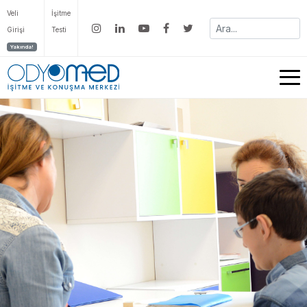
Veli
İşitme
Girişi
Testi
Yakında!