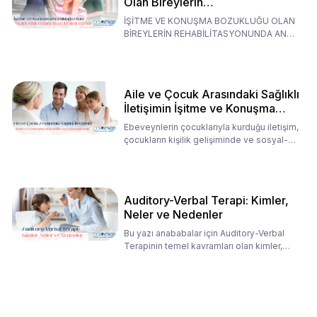
Olan Bireylerin
Rehabilitasyonunda Ana
İŞİTME VE KONUŞMA BOZUKLUĞU OLAN
Babaların Tutumları
BİREYLERİN REHABİLİTASYONUNDA ANA
BABALARIN TUTUMLARI EN BELİRLEYİC
Aile ve Çocuk Arasındaki Sağlıklı
İletişimin İşitme ve Konuşma
Rehabilitasyonundaki Rolü
Ebeveynlerin çocuklarıyla kurduğu iletişim,
çocukların kişilik gelişiminde ve sosyal-
duygusal süreç
Auditory-Verbal Terapi: Kimler,
Neler ve Nedenler
Bu yazı anababalar için Auditory-Verbal
Terapinin temel kavramları olan kimler,
neler ve nedenler üz