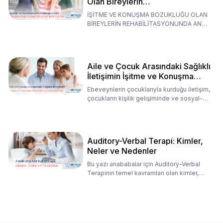
Olan Bireylerin
Rehabilitasyonunda Ana
İŞİTME VE KONUŞMA BOZUKLUĞU OLAN
Babaların Tutumları
BİREYLERİN REHABİLİTASYONUNDA ANA
BABALARIN TUTUMLARI EN BELİRLEYİC
Aile ve Çocuk Arasındaki Sağlıklı
İletişimin İşitme ve Konuşma
Rehabilitasyonundaki Rolü
Ebeveynlerin çocuklarıyla kurduğu iletişim,
çocukların kişilik gelişiminde ve sosyal-
duygusal süreç
Auditory-Verbal Terapi: Kimler,
Neler ve Nedenler
Bu yazı anababalar için Auditory-Verbal
Terapinin temel kavramları olan kimler,
neler ve nedenler üz