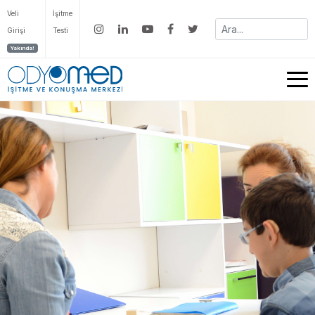
Veli
İşitme
Girişi
Testi
Yakında!