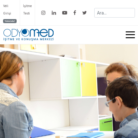
Veli
İşitme
Girişi
Testi
Yakında!