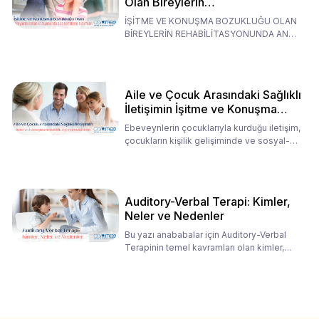
Olan Bireylerin
Rehabilitasyonunda Ana
İŞİTME VE KONUŞMA BOZUKLUĞU OLAN
Babaların Tutumları
BİREYLERİN REHABİLİTASYONUNDA ANA
BABALARIN TUTUMLARI EN BELİRLEYİC
Aile ve Çocuk Arasındaki Sağlıklı
İletişimin İşitme ve Konuşma
Rehabilitasyonundaki Rolü
Ebeveynlerin çocuklarıyla kurduğu iletişim,
çocukların kişilik gelişiminde ve sosyal-
duygusal süreç
Auditory-Verbal Terapi: Kimler,
Neler ve Nedenler
Bu yazı anababalar için Auditory-Verbal
Terapinin temel kavramları olan kimler,
neler ve nedenler üz