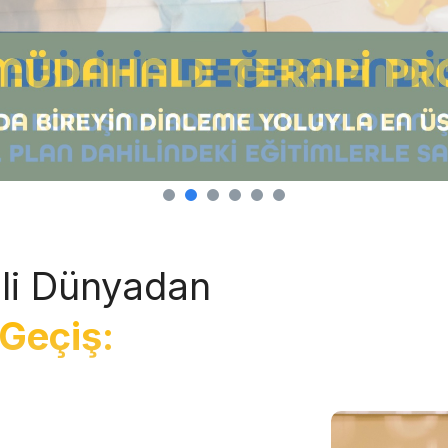
li Dünyadan
Geçiş: