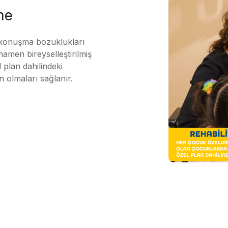
me
 konuşma bozuklukları
mamen bireyselleştirilmiş
 plan dahilindeki
n olmaları sağlanır.