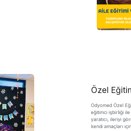
Özel Eğit
Odyomed Özel Eği
eğitimci işbirliği 
yaratıcı, ileriyi g
kendi amaçları içi