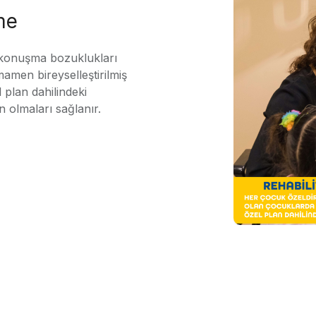
me
 konuşma bozuklukları
mamen bireyselleştirilmiş
 plan dahilindeki
n olmaları sağlanır.