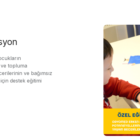
asyon
ocukların
ı ve topluma
erilerinin ve bağımsız
için destek eğitimi