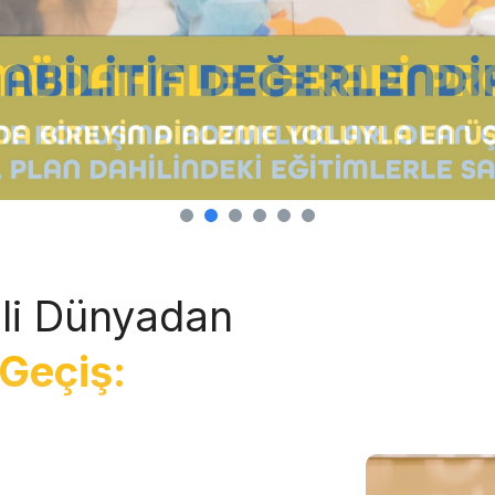
li Dünyadan
Geçiş: