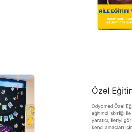
Özel Eğit
Odyomed Özel Eği
eğitimci işbirliği 
yaratıcı, ileriyi g
kendi amaçları içi