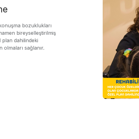
me
 konuşma bozuklukları
mamen bireyselleştirilmiş
 plan dahilindeki
n olmaları sağlanır.