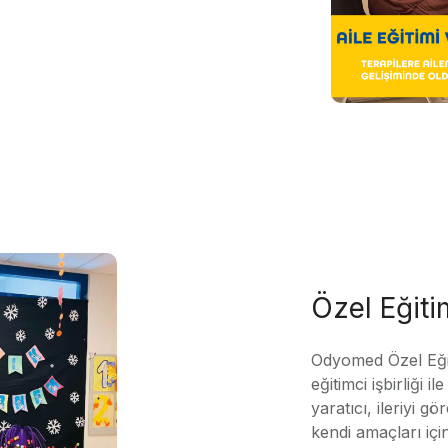
Özel Eğit
Odyomed Özel Eği
eğitimci işbirliği 
yaratıcı, ileriyi g
kendi amaçları içi