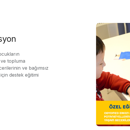
asyon
ocukların
ı ve topluma
erilerinin ve bağımsız
için destek eğitimi