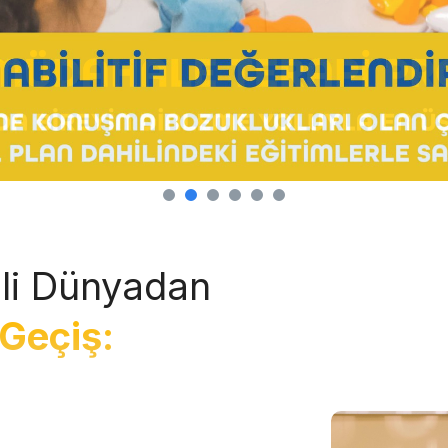
li Dünyadan
Geçiş: