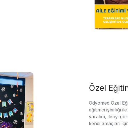
Özel Eğit
Odyomed Özel Eği
eğitimci işbirliği 
yaratıcı, ileriyi g
kendi amaçları içi