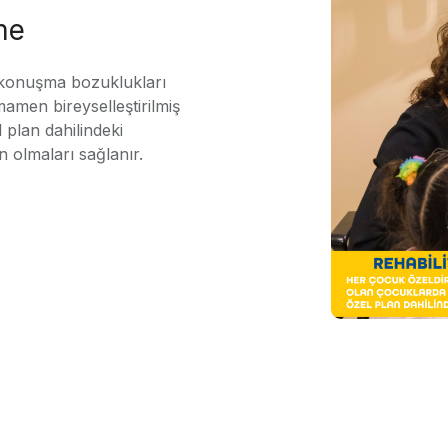
me
 konuşma bozuklukları
mamen bireyselleştirilmiş
 plan dahilindeki
n olmaları sağlanır.