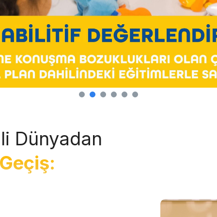
li Dünyadan
Geçiş: