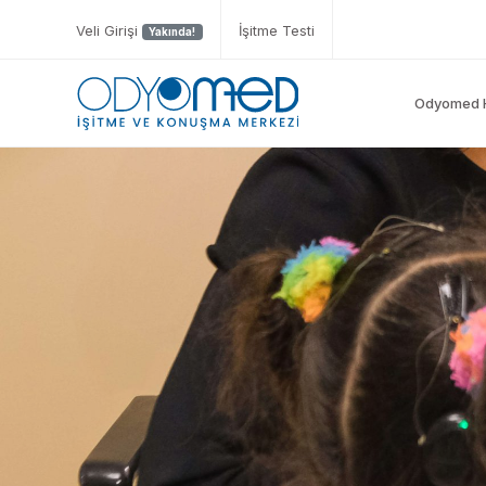
Veli Girişi
İşitme Testi
Yakında!
Odyomed 