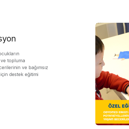
asyon
ocukların
ı ve topluma
erilerinin ve bağımsız
için destek eğitimi