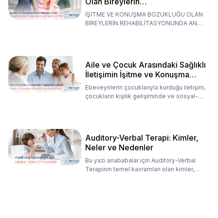
Olan Bireylerin
Rehabilitasyonunda Ana
İŞİTME VE KONUŞMA BOZUKLUĞU OLAN
Babaların Tutumları
BİREYLERİN REHABİLİTASYONUNDA ANA
BABALARIN TUTUMLARI EN BELİRLEYİC
Aile ve Çocuk Arasındaki Sağlıklı
İletişimin İşitme ve Konuşma
Rehabilitasyonundaki Rolü
Ebeveynlerin çocuklarıyla kurduğu iletişim,
çocukların kişilik gelişiminde ve sosyal-
duygusal süreç
Auditory-Verbal Terapi: Kimler,
Neler ve Nedenler
Bu yazı anababalar için Auditory-Verbal
Terapinin temel kavramları olan kimler,
neler ve nedenler üz