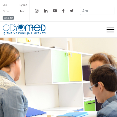
Veli
İşitme
Girişi
Testi
Yakında!