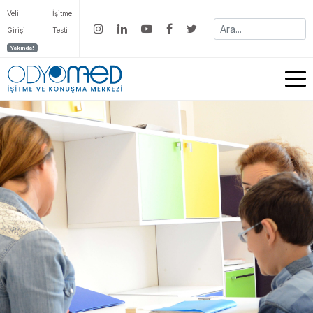
Veli
İşitme
Girişi
Testi
Yakında!