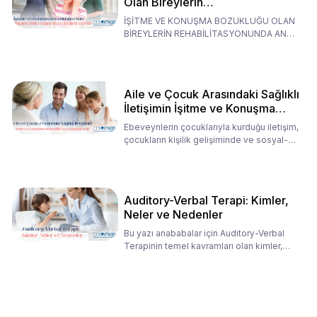
Olan Bireylerin
Rehabilitasyonunda Ana
İŞİTME VE KONUŞMA BOZUKLUĞU OLAN
Babaların Tutumları
BİREYLERİN REHABİLİTASYONUNDA ANA
BABALARIN TUTUMLARI EN BELİRLEYİC
Aile ve Çocuk Arasındaki Sağlıklı
İletişimin İşitme ve Konuşma
Rehabilitasyonundaki Rolü
Ebeveynlerin çocuklarıyla kurduğu iletişim,
çocukların kişilik gelişiminde ve sosyal-
duygusal süreç
Auditory-Verbal Terapi: Kimler,
Neler ve Nedenler
Bu yazı anababalar için Auditory-Verbal
Terapinin temel kavramları olan kimler,
neler ve nedenler üz