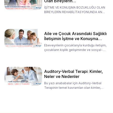
Olan Bireylerin
Rehabilitasyonunda Ana
İŞİTME VE KONUŞMA BOZUKLUĞU OLAN
Babaların Tutumları
BİREYLERİN REHABİLİTASYONUNDA ANA
BABALARIN TUTUMLARI EN BELİRLEYİC
Aile ve Çocuk Arasındaki Sağlıklı
İletişimin İşitme ve Konuşma
Rehabilitasyonundaki Rolü
Ebeveynlerin çocuklarıyla kurduğu iletişim,
çocukların kişilik gelişiminde ve sosyal-
duygusal süreç
Auditory-Verbal Terapi: Kimler,
Neler ve Nedenler
Bu yazı anababalar için Auditory-Verbal
Terapinin temel kavramları olan kimler,
neler ve nedenler üz