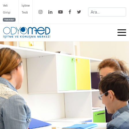
Veli
İşitme
Girişi
Testi
Yakında!