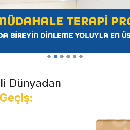
li Dünyadan
Geçiş: