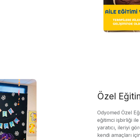
Özel Eğit
Odyomed Özel Eği
eğitimci işbirliği 
yaratıcı, ileriyi g
kendi amaçları içi