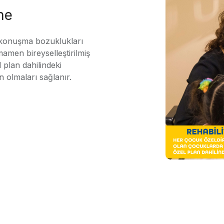
me
 konuşma bozuklukları
mamen bireyselleştirilmiş
 plan dahilindeki
n olmaları sağlanır.