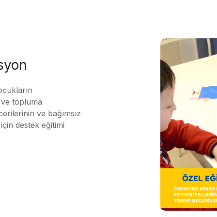
asyon
ocukların
ı ve topluma
erilerinin ve bağımsız
için destek eğitimi