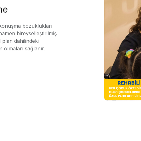
me
 konuşma bozuklukları
mamen bireyselleştirilmiş
 plan dahilindeki
n olmaları sağlanır.