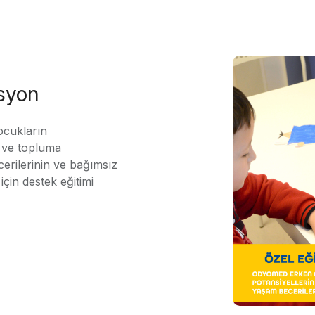
asyon
ocukların
ı ve topluma
erilerinin ve bağımsız
için destek eğitimi