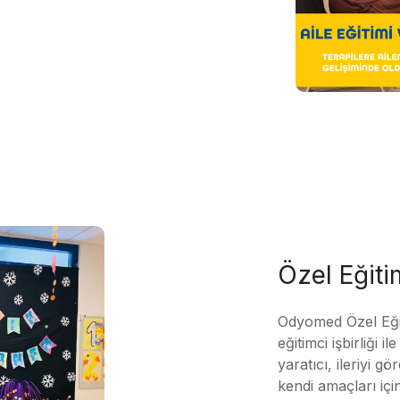
Özel Eğit
Odyomed Özel Eği
eğitimci işbirliği 
yaratıcı, ileriyi g
kendi amaçları içi