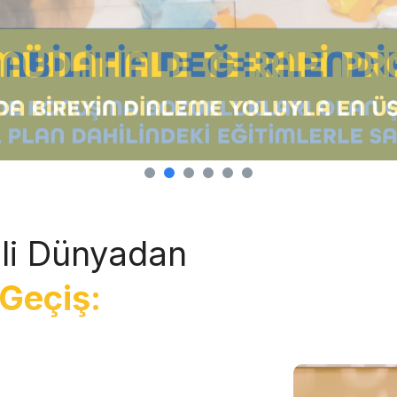
li Dünyadan
Geçiş: