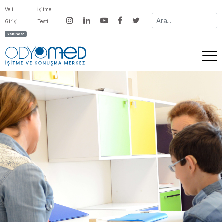
Veli
İşitme
Girişi
Testi
Yakında!