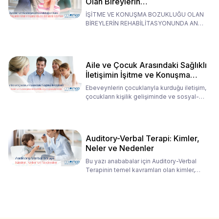
Olan Bireylerin
Rehabilitasyonunda Ana
İŞİTME VE KONUŞMA BOZUKLUĞU OLAN
Babaların Tutumları
BİREYLERİN REHABİLİTASYONUNDA ANA
BABALARIN TUTUMLARI EN BELİRLEYİC
Aile ve Çocuk Arasındaki Sağlıklı
İletişimin İşitme ve Konuşma
Rehabilitasyonundaki Rolü
Ebeveynlerin çocuklarıyla kurduğu iletişim,
çocukların kişilik gelişiminde ve sosyal-
duygusal süreç
Auditory-Verbal Terapi: Kimler,
Neler ve Nedenler
Bu yazı anababalar için Auditory-Verbal
Terapinin temel kavramları olan kimler,
neler ve nedenler üz