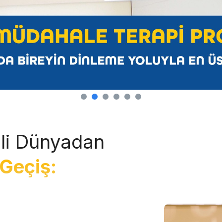
li Dünyadan
Geçiş: