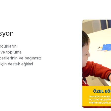
asyon
ocukların
ı ve topluma
erilerinin ve bağımsız
için destek eğitimi