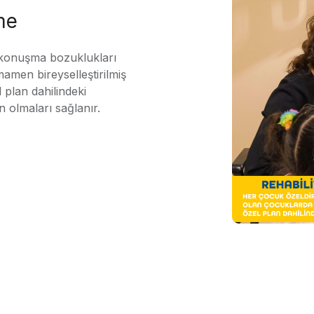
me
 konuşma bozuklukları
mamen bireyselleştirilmiş
 plan dahilindeki
n olmaları sağlanır.