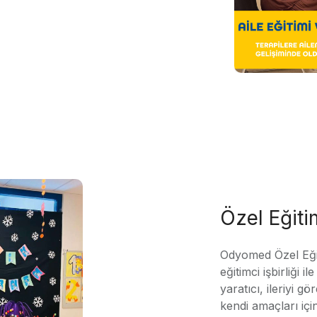
Özel Eğit
Odyomed Özel Eği
eğitimci işbirliği 
yaratıcı, ileriyi g
kendi amaçları içi