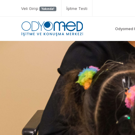
Veli Girişi
İşitme Testi
Yakında!
Odyomed 