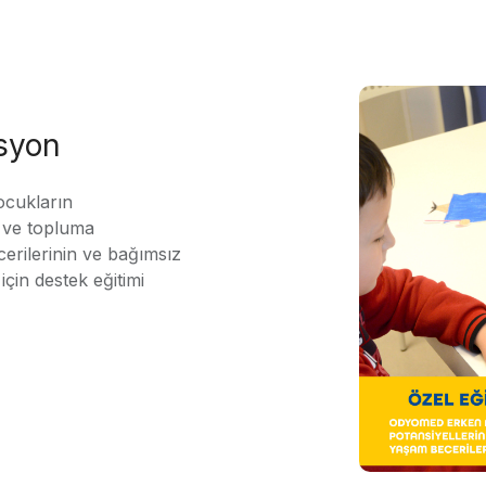
asyon
ocukların
ı ve topluma
erilerinin ve bağımsız
için destek eğitimi