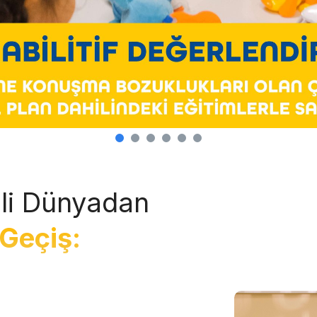
li Dünyadan
Geçiş: