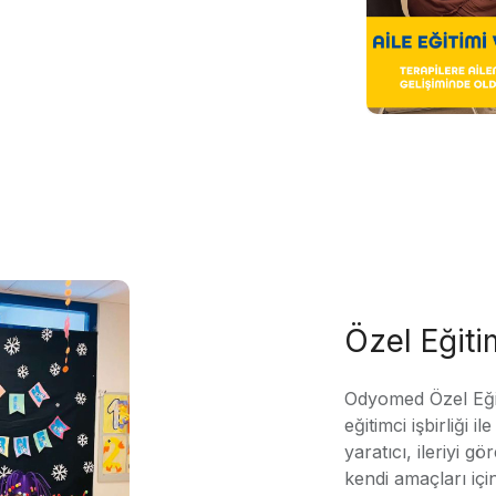
Özel Eğit
Odyomed Özel Eği
eğitimci işbirliği 
yaratıcı, ileriyi g
kendi amaçları içi