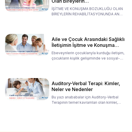
Olan Bireylerin
Rehabilitasyonunda Ana
İŞİTME VE KONUŞMA BOZUKLUĞU OLAN
Babaların Tutumları
BİREYLERİN REHABİLİTASYONUNDA ANA
BABALARIN TUTUMLARI EN BELİRLEYİC
Aile ve Çocuk Arasındaki Sağlıklı
İletişimin İşitme ve Konuşma
Rehabilitasyonundaki Rolü
Ebeveynlerin çocuklarıyla kurduğu iletişim,
çocukların kişilik gelişiminde ve sosyal-
duygusal süreç
Auditory-Verbal Terapi: Kimler,
Neler ve Nedenler
Bu yazı anababalar için Auditory-Verbal
Terapinin temel kavramları olan kimler,
neler ve nedenler üz