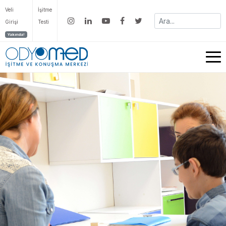
Veli
İşitme
Girişi
Testi
Yakında!