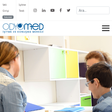
Veli
İşitme
Girişi
Testi
Yakında!