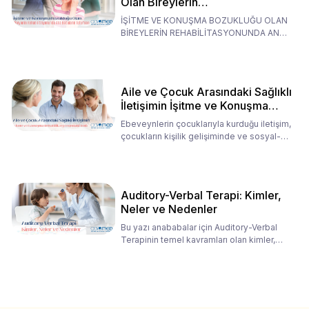
Olan Bireylerin
Rehabilitasyonunda Ana
İŞİTME VE KONUŞMA BOZUKLUĞU OLAN
Babaların Tutumları
BİREYLERİN REHABİLİTASYONUNDA ANA
BABALARIN TUTUMLARI EN BELİRLEYİC
Aile ve Çocuk Arasındaki Sağlıklı
İletişimin İşitme ve Konuşma
Rehabilitasyonundaki Rolü
Ebeveynlerin çocuklarıyla kurduğu iletişim,
çocukların kişilik gelişiminde ve sosyal-
duygusal süreç
Auditory-Verbal Terapi: Kimler,
Neler ve Nedenler
Bu yazı anababalar için Auditory-Verbal
Terapinin temel kavramları olan kimler,
neler ve nedenler üz