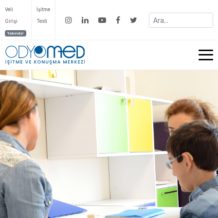
Veli
İşitme
Girişi
Testi
Yakında!