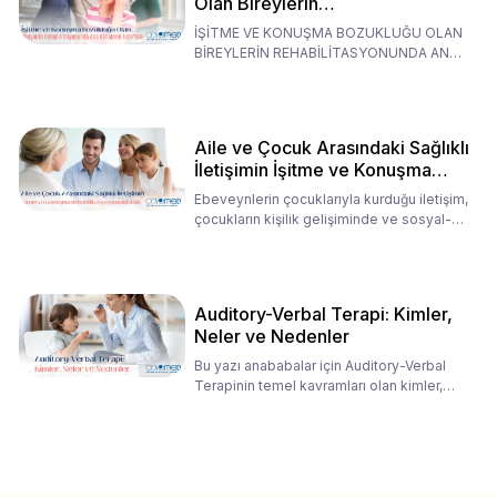
Olan Bireylerin
Rehabilitasyonunda Ana
İŞİTME VE KONUŞMA BOZUKLUĞU OLAN
Babaların Tutumları
BİREYLERİN REHABİLİTASYONUNDA ANA
BABALARIN TUTUMLARI EN BELİRLEYİC
Aile ve Çocuk Arasındaki Sağlıklı
İletişimin İşitme ve Konuşma
Rehabilitasyonundaki Rolü
Ebeveynlerin çocuklarıyla kurduğu iletişim,
çocukların kişilik gelişiminde ve sosyal-
duygusal süreç
Auditory-Verbal Terapi: Kimler,
Neler ve Nedenler
Bu yazı anababalar için Auditory-Verbal
Terapinin temel kavramları olan kimler,
neler ve nedenler üz