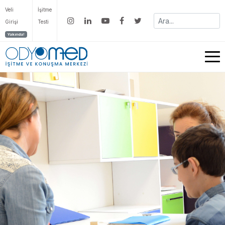
Veli
İşitme
Girişi
Testi
Yakında!