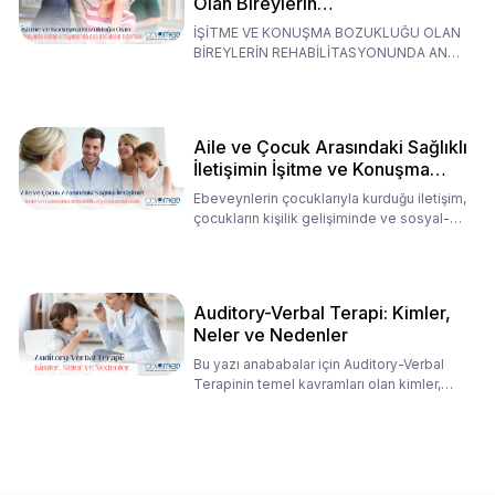
Olan Bireylerin
Rehabilitasyonunda Ana
İŞİTME VE KONUŞMA BOZUKLUĞU OLAN
Babaların Tutumları
BİREYLERİN REHABİLİTASYONUNDA ANA
BABALARIN TUTUMLARI EN BELİRLEYİC
Aile ve Çocuk Arasındaki Sağlıklı
İletişimin İşitme ve Konuşma
Rehabilitasyonundaki Rolü
Ebeveynlerin çocuklarıyla kurduğu iletişim,
çocukların kişilik gelişiminde ve sosyal-
duygusal süreç
Auditory-Verbal Terapi: Kimler,
Neler ve Nedenler
Bu yazı anababalar için Auditory-Verbal
Terapinin temel kavramları olan kimler,
neler ve nedenler üz