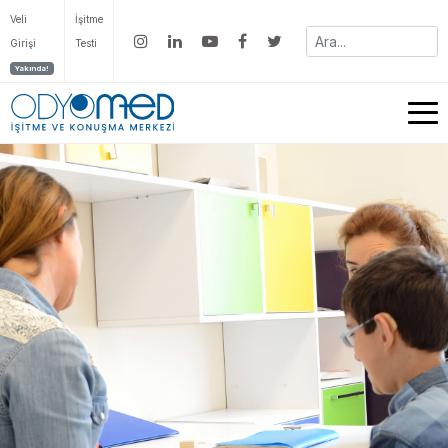
Veli
İşitme
Girişi
Testi
Yakında!