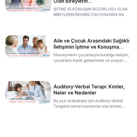
Olan Bireylerin
Rehabilitasyonunda Ana
İŞİTME VE KONUŞMA BOZUKLUĞU OLAN
Babaların Tutumları
BİREYLERİN REHABİLİTASYONUNDA ANA
BABALARIN TUTUMLARI EN BELİRLEYİC
Aile ve Çocuk Arasındaki Sağlıklı
İletişimin İşitme ve Konuşma
Rehabilitasyonundaki Rolü
Ebeveynlerin çocuklarıyla kurduğu iletişim,
çocukların kişilik gelişiminde ve sosyal-
duygusal süreç
Auditory-Verbal Terapi: Kimler,
Neler ve Nedenler
Bu yazı anababalar için Auditory-Verbal
Terapinin temel kavramları olan kimler,
neler ve nedenler üz