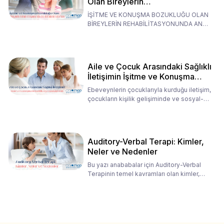
Olan Bireylerin
Rehabilitasyonunda Ana
İŞİTME VE KONUŞMA BOZUKLUĞU OLAN
Babaların Tutumları
BİREYLERİN REHABİLİTASYONUNDA ANA
BABALARIN TUTUMLARI EN BELİRLEYİC
Aile ve Çocuk Arasındaki Sağlıklı
İletişimin İşitme ve Konuşma
Rehabilitasyonundaki Rolü
Ebeveynlerin çocuklarıyla kurduğu iletişim,
çocukların kişilik gelişiminde ve sosyal-
duygusal süreç
Auditory-Verbal Terapi: Kimler,
Neler ve Nedenler
Bu yazı anababalar için Auditory-Verbal
Terapinin temel kavramları olan kimler,
neler ve nedenler üz