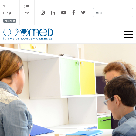
Veli
İşitme
Girişi
Testi
Yakında!