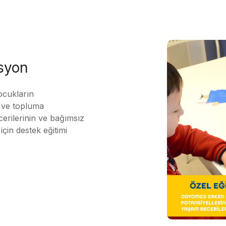
asyon
ocukların
ı ve topluma
erilerinin ve bağımsız
için destek eğitimi