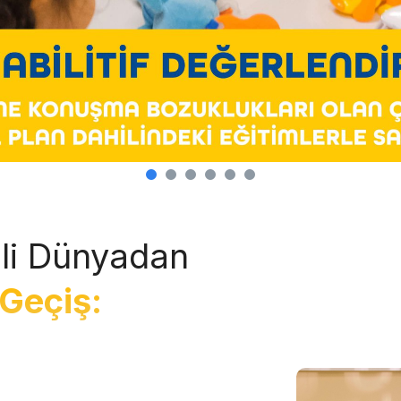
li Dünyadan
Geçiş: