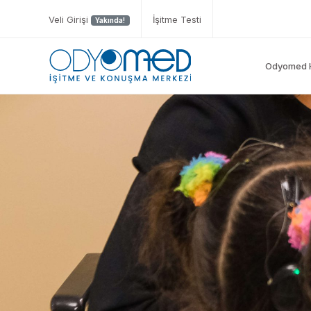
Veli Girişi
İşitme Testi
Yakında!
Odyomed 