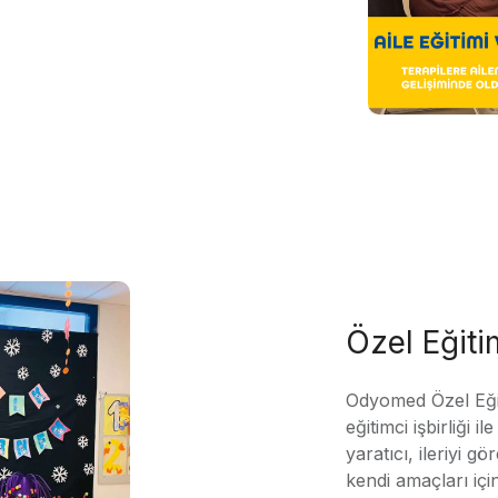
Özel Eğit
Odyomed Özel Eği
eğitimci işbirliği 
yaratıcı, ileriyi g
kendi amaçları içi