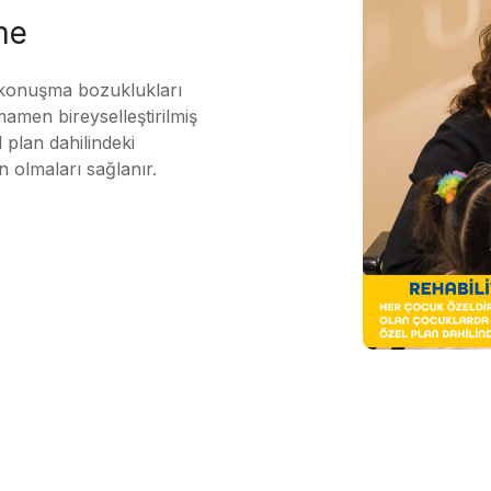
me
 konuşma bozuklukları
mamen bireyselleştirilmiş
 plan dahilindeki
n olmaları sağlanır.