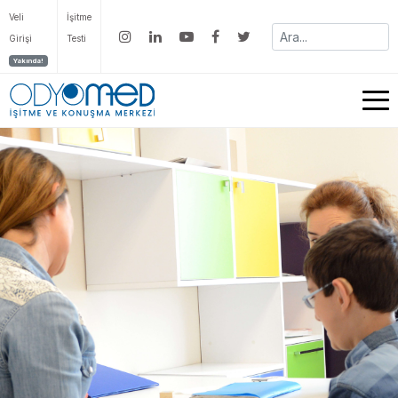
Veli
İşitme
Girişi
Testi
Yakında!