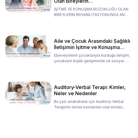
Olan Bireylerin
Rehabilitasyonunda Ana
İŞİTME VE KONUŞMA BOZUKLUĞU OLAN
Babaların Tutumları
BİREYLERİN REHABİLİTASYONUNDA ANA
BABALARIN TUTUMLARI EN BELİRLEYİC
Aile ve Çocuk Arasındaki Sağlıklı
İletişimin İşitme ve Konuşma
Rehabilitasyonundaki Rolü
Ebeveynlerin çocuklarıyla kurduğu iletişim,
çocukların kişilik gelişiminde ve sosyal-
duygusal süreç
Auditory-Verbal Terapi: Kimler,
Neler ve Nedenler
Bu yazı anababalar için Auditory-Verbal
Terapinin temel kavramları olan kimler,
neler ve nedenler üz