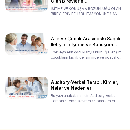
Olan Bireylerin
Rehabilitasyonunda Ana
İŞİTME VE KONUŞMA BOZUKLUĞU OLAN
Babaların Tutumları
BİREYLERİN REHABİLİTASYONUNDA ANA
BABALARIN TUTUMLARI EN BELİRLEYİC
Aile ve Çocuk Arasındaki Sağlıklı
İletişimin İşitme ve Konuşma
Rehabilitasyonundaki Rolü
Ebeveynlerin çocuklarıyla kurduğu iletişim,
çocukların kişilik gelişiminde ve sosyal-
duygusal süreç
Auditory-Verbal Terapi: Kimler,
Neler ve Nedenler
Bu yazı anababalar için Auditory-Verbal
Terapinin temel kavramları olan kimler,
neler ve nedenler üz