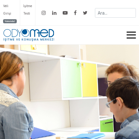
Veli
İşitme
Girişi
Testi
Yakında!