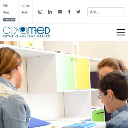
Veli
İşitme
Girişi
Testi
Yakında!