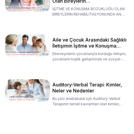
Olan Bireylerin
Rehabilitasyonunda Ana
İŞİTME VE KONUŞMA BOZUKLUĞU OLAN
Babaların Tutumları
BİREYLERİN REHABİLİTASYONUNDA ANA
BABALARIN TUTUMLARI EN BELİRLEYİC
Aile ve Çocuk Arasındaki Sağlıklı
İletişimin İşitme ve Konuşma
Rehabilitasyonundaki Rolü
Ebeveynlerin çocuklarıyla kurduğu iletişim,
çocukların kişilik gelişiminde ve sosyal-
duygusal süreç
Auditory-Verbal Terapi: Kimler,
Neler ve Nedenler
Bu yazı anababalar için Auditory-Verbal
Terapinin temel kavramları olan kimler,
neler ve nedenler üz