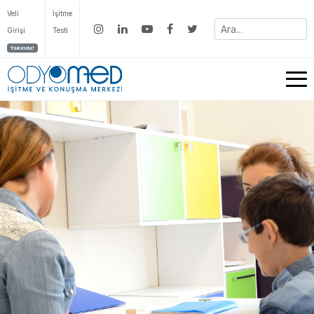
Veli
İşitme
Girişi
Testi
Yakında!