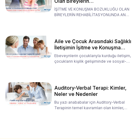
Olan Bireylerin
Rehabilitasyonunda Ana
İŞİTME VE KONUŞMA BOZUKLUĞU OLAN
Babaların Tutumları
BİREYLERİN REHABİLİTASYONUNDA ANA
BABALARIN TUTUMLARI EN BELİRLEYİC
Aile ve Çocuk Arasındaki Sağlıklı
İletişimin İşitme ve Konuşma
Rehabilitasyonundaki Rolü
Ebeveynlerin çocuklarıyla kurduğu iletişim,
çocukların kişilik gelişiminde ve sosyal-
duygusal süreç
Auditory-Verbal Terapi: Kimler,
Neler ve Nedenler
Bu yazı anababalar için Auditory-Verbal
Terapinin temel kavramları olan kimler,
neler ve nedenler üz