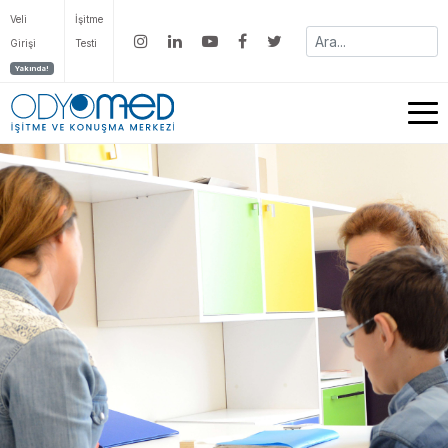
Veli
İşitme
Girişi
Testi
Yakında!