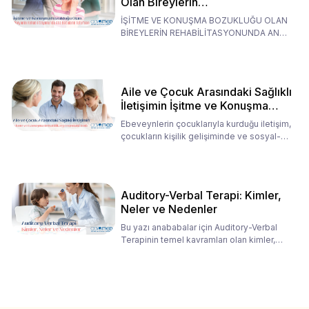
Olan Bireylerin
Rehabilitasyonunda Ana
İŞİTME VE KONUŞMA BOZUKLUĞU OLAN
Babaların Tutumları
BİREYLERİN REHABİLİTASYONUNDA ANA
BABALARIN TUTUMLARI EN BELİRLEYİC
Aile ve Çocuk Arasındaki Sağlıklı
İletişimin İşitme ve Konuşma
Rehabilitasyonundaki Rolü
Ebeveynlerin çocuklarıyla kurduğu iletişim,
çocukların kişilik gelişiminde ve sosyal-
duygusal süreç
Auditory-Verbal Terapi: Kimler,
Neler ve Nedenler
Bu yazı anababalar için Auditory-Verbal
Terapinin temel kavramları olan kimler,
neler ve nedenler üz