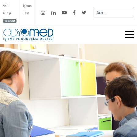
Veli
İşitme
Girişi
Testi
Yakında!