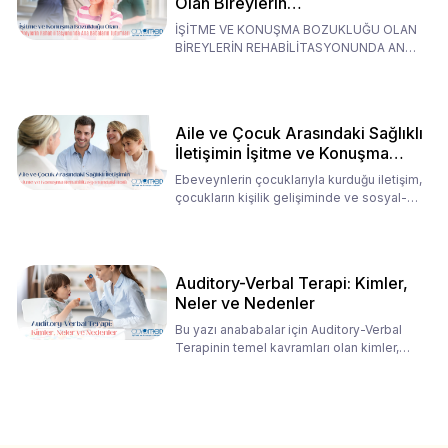
Olan Bireylerin
Rehabilitasyonunda Ana
İŞİTME VE KONUŞMA BOZUKLUĞU OLAN
Babaların Tutumları
BİREYLERİN REHABİLİTASYONUNDA ANA
BABALARIN TUTUMLARI EN BELİRLEYİC
Aile ve Çocuk Arasındaki Sağlıklı
İletişimin İşitme ve Konuşma
Rehabilitasyonundaki Rolü
Ebeveynlerin çocuklarıyla kurduğu iletişim,
çocukların kişilik gelişiminde ve sosyal-
duygusal süreç
Auditory-Verbal Terapi: Kimler,
Neler ve Nedenler
Bu yazı anababalar için Auditory-Verbal
Terapinin temel kavramları olan kimler,
neler ve nedenler üz