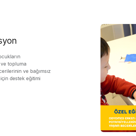
asyon
ocukların
ı ve topluma
erilerinin ve bağımsız
için destek eğitimi