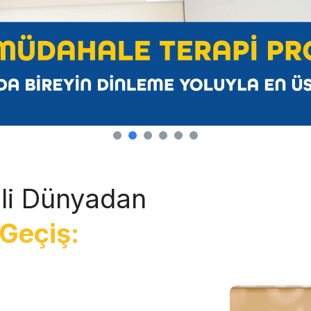
li Dünyadan
Geçiş: