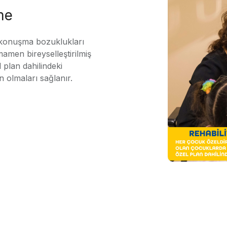
me
 konuşma bozuklukları
mamen bireyselleştirilmiş
 plan dahilindeki
n olmaları sağlanır.