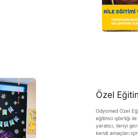
Özel Eğit
Odyomed Özel Eği
eğitimci işbirliği 
yaratıcı, ileriyi g
kendi amaçları içi