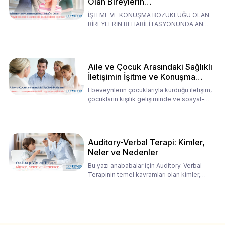
Olan Bireylerin
Rehabilitasyonunda Ana
İŞİTME VE KONUŞMA BOZUKLUĞU OLAN
Babaların Tutumları
BİREYLERİN REHABİLİTASYONUNDA ANA
BABALARIN TUTUMLARI EN BELİRLEYİC
Aile ve Çocuk Arasındaki Sağlıklı
İletişimin İşitme ve Konuşma
Rehabilitasyonundaki Rolü
Ebeveynlerin çocuklarıyla kurduğu iletişim,
çocukların kişilik gelişiminde ve sosyal-
duygusal süreç
Auditory-Verbal Terapi: Kimler,
Neler ve Nedenler
Bu yazı anababalar için Auditory-Verbal
Terapinin temel kavramları olan kimler,
neler ve nedenler üz