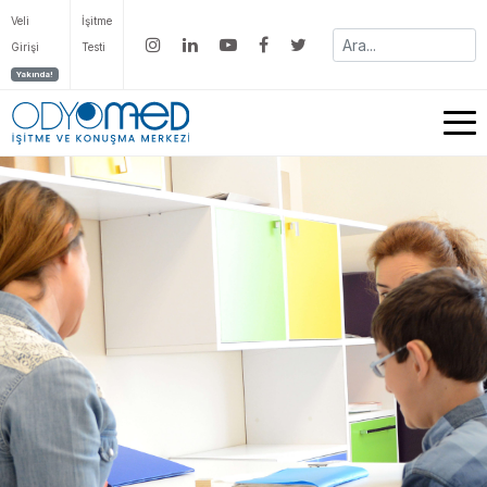
Veli
İşitme
Girişi
Testi
Yakında!