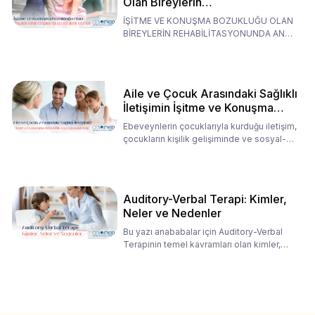
Olan Bireylerin
Rehabilitasyonunda Ana
İŞİTME VE KONUŞMA BOZUKLUĞU OLAN
Babaların Tutumları
BİREYLERİN REHABİLİTASYONUNDA ANA
BABALARIN TUTUMLARI EN BELİRLEYİC
Aile ve Çocuk Arasındaki Sağlıklı
İletişimin İşitme ve Konuşma
Rehabilitasyonundaki Rolü
Ebeveynlerin çocuklarıyla kurduğu iletişim,
çocukların kişilik gelişiminde ve sosyal-
duygusal süreç
Auditory-Verbal Terapi: Kimler,
Neler ve Nedenler
Bu yazı anababalar için Auditory-Verbal
Terapinin temel kavramları olan kimler,
neler ve nedenler üz