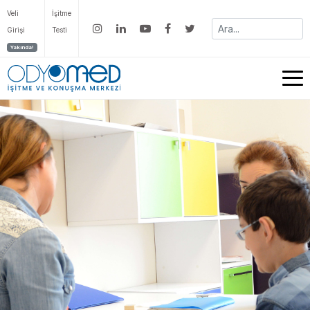
Veli
İşitme
Girişi
Testi
Yakında!