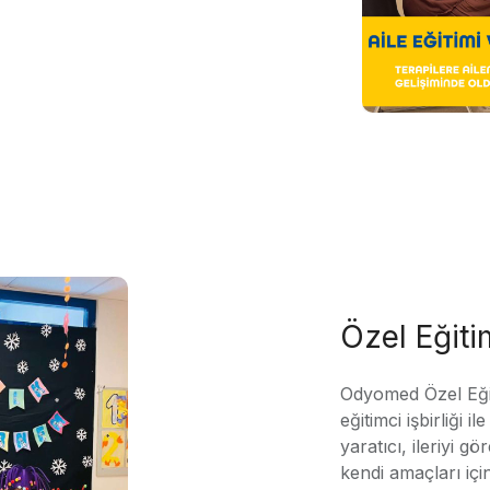
Özel Eğit
Odyomed Özel Eği
eğitimci işbirliği 
yaratıcı, ileriyi g
kendi amaçları içi