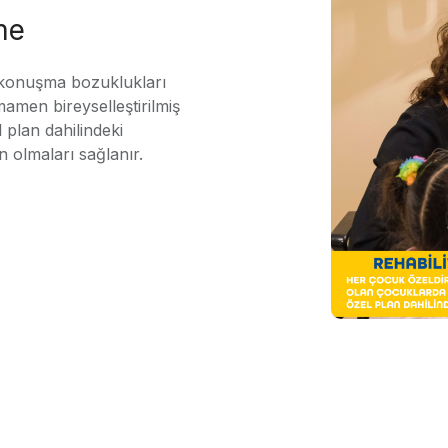
me
 konuşma bozuklukları
mamen bireyselleştirilmiş
 plan dahilindeki
n olmaları sağlanır.