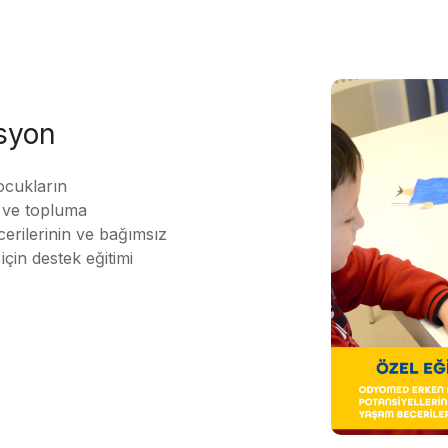
asyon
ocukların
ı ve topluma
erilerinin ve bağımsız
için destek eğitimi