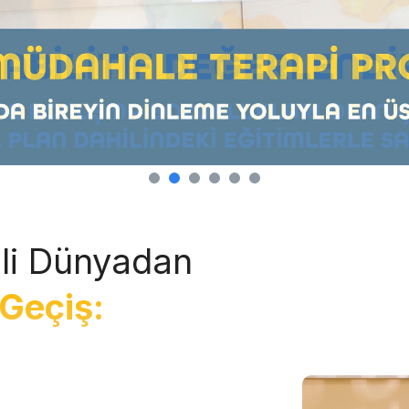
li Dünyadan
Geçiş: