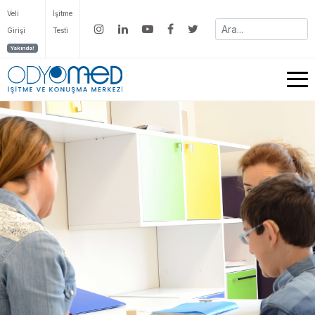
Veli
İşitme
Girişi
Testi
Yakında!