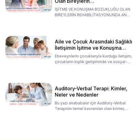
Olan Bireylerin
Rehabilitasyonunda Ana
İŞİTME VE KONUŞMA BOZUKLUĞU OLAN
Babaların Tutumları
BİREYLERİN REHABİLİTASYONUNDA ANA
BABALARIN TUTUMLARI EN BELİRLEYİC
Aile ve Çocuk Arasındaki Sağlıklı
İletişimin İşitme ve Konuşma
Rehabilitasyonundaki Rolü
Ebeveynlerin çocuklarıyla kurduğu iletişim,
çocukların kişilik gelişiminde ve sosyal-
duygusal süreç
Auditory-Verbal Terapi: Kimler,
Neler ve Nedenler
Bu yazı anababalar için Auditory-Verbal
Terapinin temel kavramları olan kimler,
neler ve nedenler üz