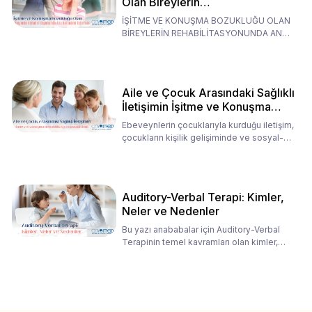
Olan Bireylerin
Rehabilitasyonunda Ana
İŞİTME VE KONUŞMA BOZUKLUĞU OLAN
Babaların Tutumları
BİREYLERİN REHABİLİTASYONUNDA ANA
BABALARIN TUTUMLARI EN BELİRLEYİC
Aile ve Çocuk Arasındaki Sağlıklı
İletişimin İşitme ve Konuşma
Rehabilitasyonundaki Rolü
Ebeveynlerin çocuklarıyla kurduğu iletişim,
çocukların kişilik gelişiminde ve sosyal-
duygusal süreç
Auditory-Verbal Terapi: Kimler,
Neler ve Nedenler
Bu yazı anababalar için Auditory-Verbal
Terapinin temel kavramları olan kimler,
neler ve nedenler üz