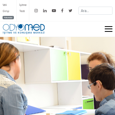
Veli
İşitme
Girişi
Testi
Yakında!