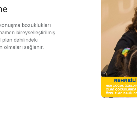
me
 konuşma bozuklukları
mamen bireyselleştirilmiş
 plan dahilindeki
n olmaları sağlanır.