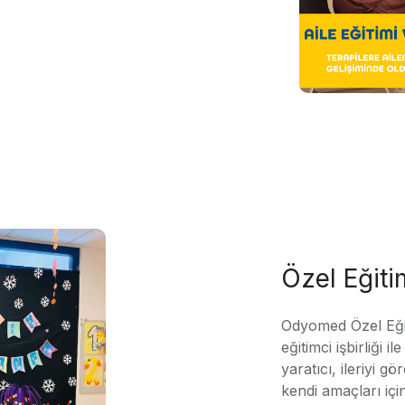
Özel Eğit
Odyomed Özel Eği
eğitimci işbirliği 
yaratıcı, ileriyi g
kendi amaçları içi