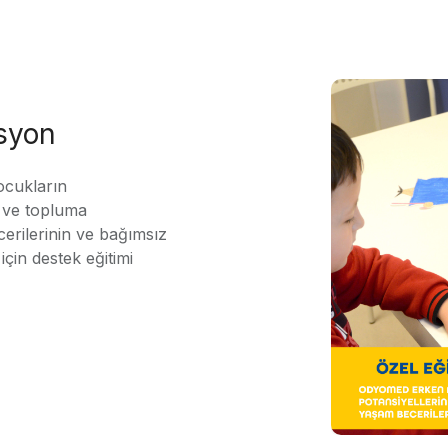
asyon
ocukların
ı ve topluma
erilerinin ve bağımsız
için destek eğitimi