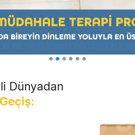
li Dünyadan
Geçiş: