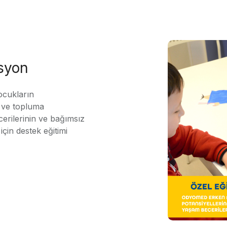
asyon
ocukların
ı ve topluma
erilerinin ve bağımsız
için destek eğitimi