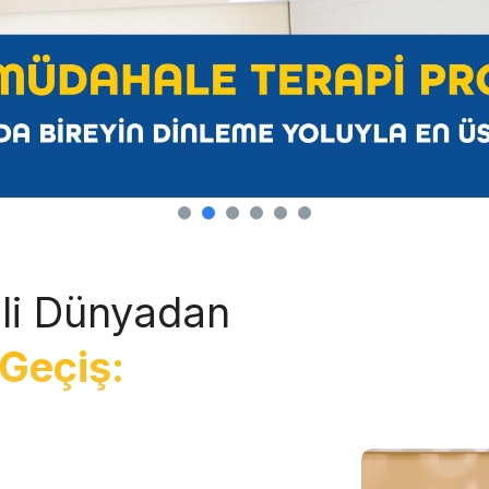
li Dünyadan
Geçiş: