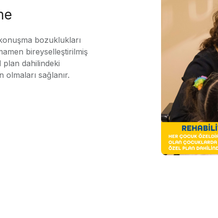
me
 konuşma bozuklukları
mamen bireyselleştirilmiş
 plan dahilindeki
n olmaları sağlanır.