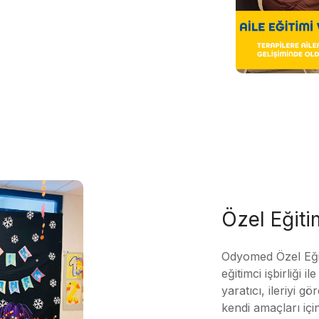
Özel Eğit
Odyomed Özel Eği
eğitimci işbirliği 
yaratıcı, ileriyi g
kendi amaçları içi