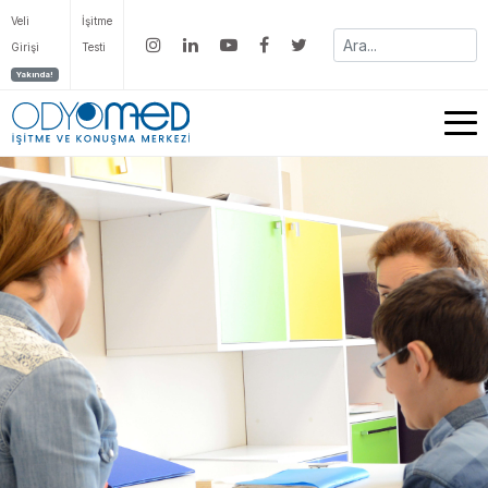
Veli
İşitme
Girişi
Testi
Yakında!