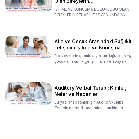
Olan Bireylerin
Rehabilitasyonunda Ana
İŞİTME VE KONUŞMA BOZUKLUĞU OLAN
Babaların Tutumları
BİREYLERİN REHABİLİTASYONUNDA ANA
BABALARIN TUTUMLARI EN BELİRLEYİC
Aile ve Çocuk Arasındaki Sağlıklı
İletişimin İşitme ve Konuşma
Rehabilitasyonundaki Rolü
Ebeveynlerin çocuklarıyla kurduğu iletişim,
çocukların kişilik gelişiminde ve sosyal-
duygusal süreç
Auditory-Verbal Terapi: Kimler,
Neler ve Nedenler
Bu yazı anababalar için Auditory-Verbal
Terapinin temel kavramları olan kimler,
neler ve nedenler üz