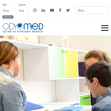
Veli
İşitme
Girişi
Testi
Yakında!