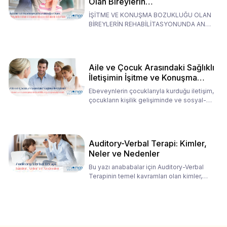
Olan Bireylerin
Rehabilitasyonunda Ana
İŞİTME VE KONUŞMA BOZUKLUĞU OLAN
Babaların Tutumları
BİREYLERİN REHABİLİTASYONUNDA ANA
BABALARIN TUTUMLARI EN BELİRLEYİC
Aile ve Çocuk Arasındaki Sağlıklı
İletişimin İşitme ve Konuşma
Rehabilitasyonundaki Rolü
Ebeveynlerin çocuklarıyla kurduğu iletişim,
çocukların kişilik gelişiminde ve sosyal-
duygusal süreç
Auditory-Verbal Terapi: Kimler,
Neler ve Nedenler
Bu yazı anababalar için Auditory-Verbal
Terapinin temel kavramları olan kimler,
neler ve nedenler üz