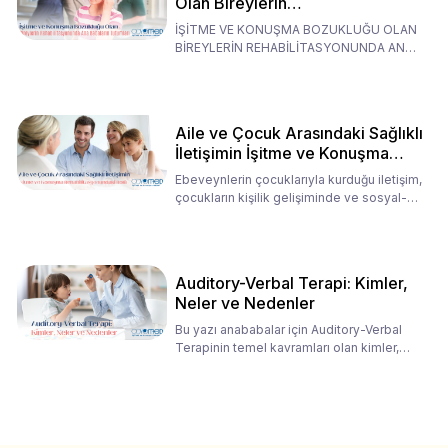
Olan Bireylerin
Rehabilitasyonunda Ana
İŞİTME VE KONUŞMA BOZUKLUĞU OLAN
Babaların Tutumları
BİREYLERİN REHABİLİTASYONUNDA ANA
BABALARIN TUTUMLARI EN BELİRLEYİC
Aile ve Çocuk Arasındaki Sağlıklı
İletişimin İşitme ve Konuşma
Rehabilitasyonundaki Rolü
Ebeveynlerin çocuklarıyla kurduğu iletişim,
çocukların kişilik gelişiminde ve sosyal-
duygusal süreç
Auditory-Verbal Terapi: Kimler,
Neler ve Nedenler
Bu yazı anababalar için Auditory-Verbal
Terapinin temel kavramları olan kimler,
neler ve nedenler üz