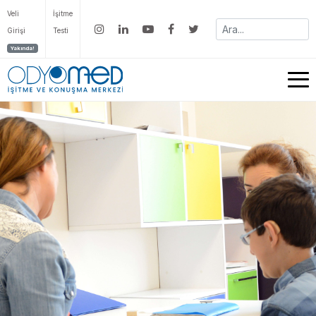
Veli
İşitme
Girişi
Testi
Yakında!