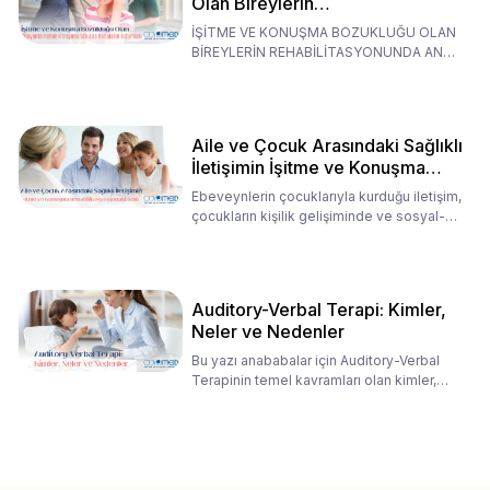
Olan Bireylerin
Rehabilitasyonunda Ana
İŞİTME VE KONUŞMA BOZUKLUĞU OLAN
Babaların Tutumları
BİREYLERİN REHABİLİTASYONUNDA ANA
BABALARIN TUTUMLARI EN BELİRLEYİC
Aile ve Çocuk Arasındaki Sağlıklı
İletişimin İşitme ve Konuşma
Rehabilitasyonundaki Rolü
Ebeveynlerin çocuklarıyla kurduğu iletişim,
çocukların kişilik gelişiminde ve sosyal-
duygusal süreç
Auditory-Verbal Terapi: Kimler,
Neler ve Nedenler
Bu yazı anababalar için Auditory-Verbal
Terapinin temel kavramları olan kimler,
neler ve nedenler üz