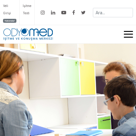
Veli
İşitme
Girişi
Testi
Yakında!