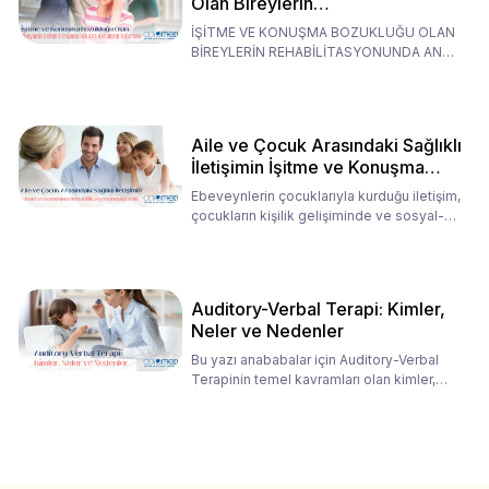
Olan Bireylerin
Rehabilitasyonunda Ana
İŞİTME VE KONUŞMA BOZUKLUĞU OLAN
Babaların Tutumları
BİREYLERİN REHABİLİTASYONUNDA ANA
BABALARIN TUTUMLARI EN BELİRLEYİC
Aile ve Çocuk Arasındaki Sağlıklı
İletişimin İşitme ve Konuşma
Rehabilitasyonundaki Rolü
Ebeveynlerin çocuklarıyla kurduğu iletişim,
çocukların kişilik gelişiminde ve sosyal-
duygusal süreç
Auditory-Verbal Terapi: Kimler,
Neler ve Nedenler
Bu yazı anababalar için Auditory-Verbal
Terapinin temel kavramları olan kimler,
neler ve nedenler üz