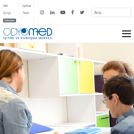
Veli
İşitme
Girişi
Testi
Yakında!