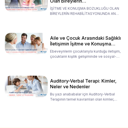
Olan Bireylerin
Rehabilitasyonunda Ana
İŞİTME VE KONUŞMA BOZUKLUĞU OLAN
Babaların Tutumları
BİREYLERİN REHABİLİTASYONUNDA ANA
BABALARIN TUTUMLARI EN BELİRLEYİC
Aile ve Çocuk Arasındaki Sağlıklı
İletişimin İşitme ve Konuşma
Rehabilitasyonundaki Rolü
Ebeveynlerin çocuklarıyla kurduğu iletişim,
çocukların kişilik gelişiminde ve sosyal-
duygusal süreç
Auditory-Verbal Terapi: Kimler,
Neler ve Nedenler
Bu yazı anababalar için Auditory-Verbal
Terapinin temel kavramları olan kimler,
neler ve nedenler üz