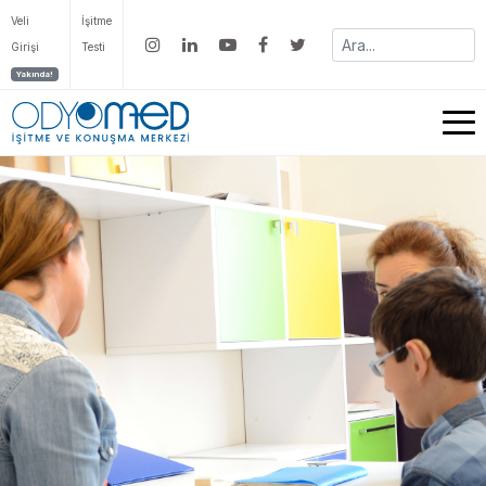
Veli
İşitme
Girişi
Testi
Yakında!