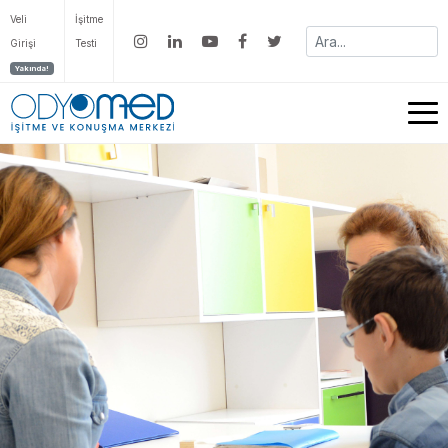
Veli
İşitme
Girişi
Testi
Yakında!