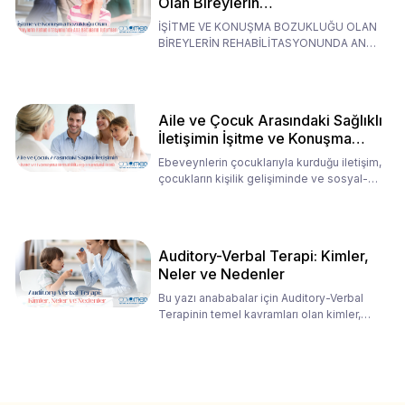
Olan Bireylerin
Rehabilitasyonunda Ana
İŞİTME VE KONUŞMA BOZUKLUĞU OLAN
Babaların Tutumları
BİREYLERİN REHABİLİTASYONUNDA ANA
BABALARIN TUTUMLARI EN BELİRLEYİC
Aile ve Çocuk Arasındaki Sağlıklı
İletişimin İşitme ve Konuşma
Rehabilitasyonundaki Rolü
Ebeveynlerin çocuklarıyla kurduğu iletişim,
çocukların kişilik gelişiminde ve sosyal-
duygusal süreç
Auditory-Verbal Terapi: Kimler,
Neler ve Nedenler
Bu yazı anababalar için Auditory-Verbal
Terapinin temel kavramları olan kimler,
neler ve nedenler üz