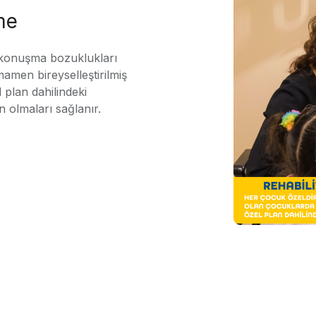
me
 konuşma bozuklukları
mamen bireyselleştirilmiş
 plan dahilindeki
n olmaları sağlanır.