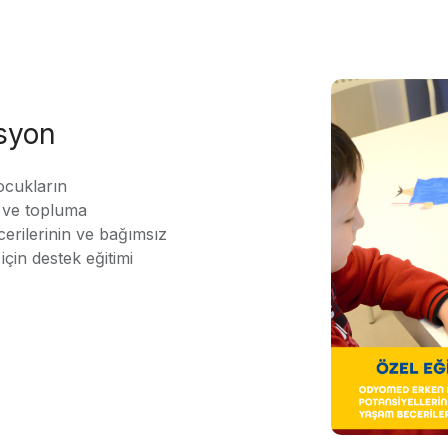
asyon
ocukların
ı ve topluma
erilerinin ve bağımsız
için destek eğitimi