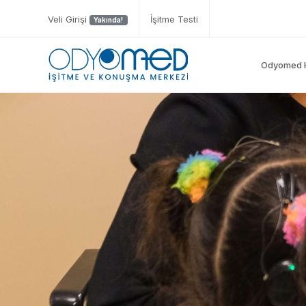
Veli Girişi
İşitme Testi
Yakında!
Odyomed 