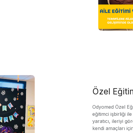
Özel Eğit
Odyomed Özel Eği
eğitimci işbirliği 
yaratıcı, ileriyi g
kendi amaçları içi