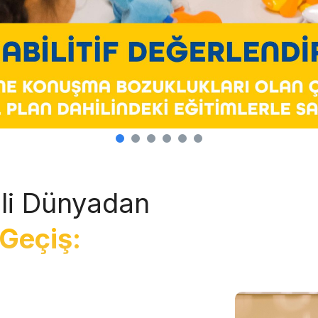
li Dünyadan
Geçiş: